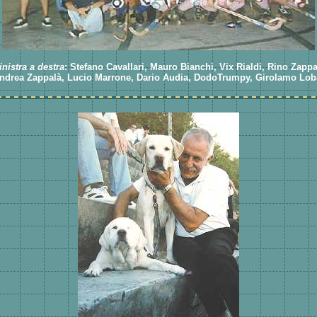
inistra a destra
: Stefano Cavallari, Mauro Bianchi, Vix Rialdi, Rino Zapp
Andrea Zappalà, Lucio Marrone, Dario Audia, DodoTrumpy, Girolamo Loba