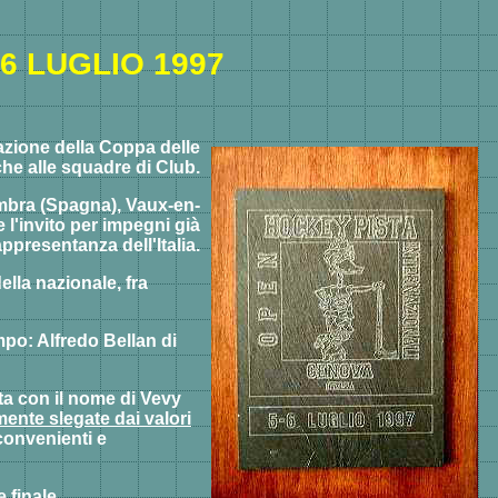
6 LUGLIO 1997
razione della Coppa delle
che alle squadre di Club.
ambra (Spagna), Vaux-en-
 l'invito per impegni già
ppresentanza dell'Italia.
lla nazionale, fra
po: Alfredo Bellan di
sta con il nome di Vevy
ente slegate dai valori
nconvenienti e
 finale.