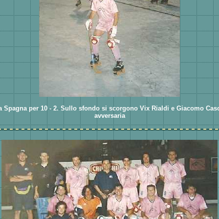
lla Spagna per 10 - 2. Sullo sfondo si scorgono Vix Rialdi e Giacomo Ca
avversaria