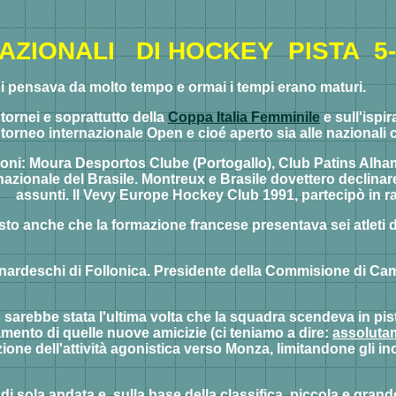
ZIONALI DI HOCKEY PISTA 5-
si pensava da molto tempo e ormai i tempi erano maturi.
 tornei e soprattutto della
Coppa Italia Femminile
e sull'ispi
 torneo internazionale Open e cioé aperto sia alle nazionali 
azioni: Moura Desportos Clube (Portogallo), Club Patins Alh
nazionale del Brasile. Montreux e Brasile dovettero declinare
assunti. Il Vevy Europe Hockey Club 1991, partecipò in ra
to anche che la formazione francese presentava sei atleti de
nardeschi di Follonica. Presidente della Commisione di Cam
to sarebbe stata l'ultima volta che la squadra scendeva in pi
ento di quelle nuove amicizie (ci teniamo a dire:
assolutam
zione dell'attività agonistica verso Monza, limitandone gli i
i sola andata e, sulla base della classifica, piccola e grande