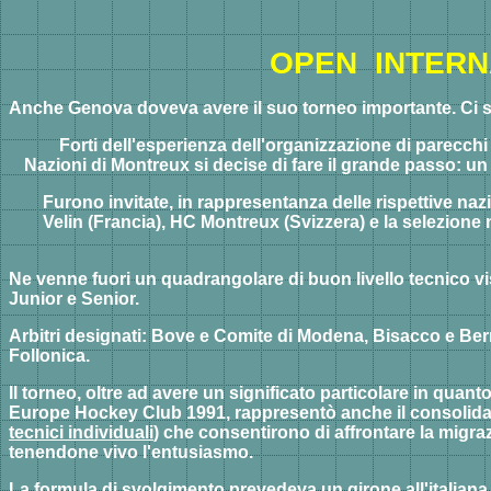
OPEN INTERNA
Anche Genova doveva avere il suo torneo importante.
Ci 
Forti dell'esperienza dell'organizzazione di parecchi
Nazioni di Montreux si decise di fare il grande passo: un
Furono invitate, in rappresentanza delle rispettive n
Velin (Francia), HC Montreux (Svizzera) e la selezione 
Ne venne fuori un quadrangolare di buon livello tecnico vis
Junior e Senior.
Arbitri designati: Bove e Comite di Modena, Bisacco e Ber
Follonica.
Il torneo, oltre ad avere un significato particolare in quan
Europe Hockey Club 1991, rappresentò anche il consolidam
tecnici individuali
) che consentirono di affrontare la migra
tenendone vivo l'entusiasmo.
La formula di svolgimento prevedeva un girone all'italiana d