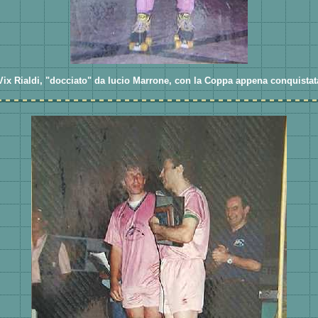
Vix Rialdi, "docciato" da lucio Marrone, con la Coppa appena conquistat