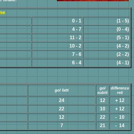
ne
0 - 1
(1 - 5)
4 - 7
(0 - 4)
11 - 2
(5 - 1)
10 - 2
(4 - 2)
7 - 6
(2 - 2)
6 - 4
(4 - 1)
gol
differenza
gol fatti
subiti
reti
24
12
+ 12
22
10
+ 12
12
22
- 10
7
21
- 14