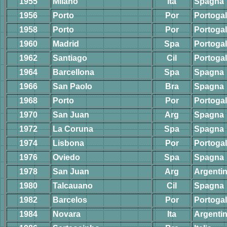
1955
Milano
Ita
Spagna
1956
Porto
Por
Portogal
1958
Porto
Por
Portogal
1960
Madrid
Spa
Portogal
1962
Santiago
Cil
Portogal
1964
Barcellona
Spa
Spagna
1966
San Paolo
Bra
Spagna
1968
Porto
Por
Portogal
1970
San Juan
Arg
Spagna
1972
La Coruna
Spa
Spagna
1974
Lisbona
Por
Portogal
1976
Oviedo
Spa
Spagna
1978
San Juan
Arg
Argenti
1980
Talcauano
Cil
Spagna
1982
Barcelos
Por
Portogal
1984
Novara
Ita
Argenti