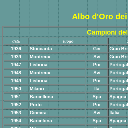
Albo d'Oro de
Campioni del
data
luogo
1936
Stoccarda
Ger
Gran Br
1939
Montreux
Svi
Gran Br
1947
Lisbona
Por
Portogal
1948
Montreux
Svi
Portogal
1949
Lisbona
Por
Portogal
1950
Milano
Ita
Portogal
1951
Barcellona
Spa
Spagna
1952
Porto
Por
Portogal
1953
Ginevra
Svi
Italia
1954
Barcelona
Spa
Spagna