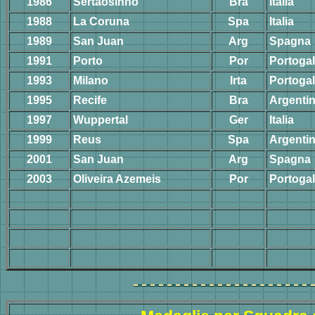
1986
Sertaosinho
Bra
Italia
1988
La Coruna
Spa
Italia
1989
San Juan
Arg
Spagna
1991
Porto
Por
Portogal
1993
Milano
Irta
Portogal
1995
Recife
Bra
Argenti
1997
Wuppertal
Ger
Italia
1999
Reus
Spa
Argenti
2001
San Juan
Arg
Spagna
2003
Oliveira Azemeis
Por
Portogal