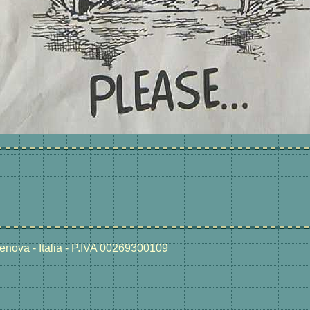
nova - Italia - P.IVA 00269300109